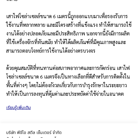
เสาไฟโซล่าเซลล์ขนาด 6 เมตรนี้ถูกออกแบบมาเพื่อรองรับการ
ใช้งานที่หลากหลาย และมีโครงสร้างที่แข็งแรง ทำให้สามารถใช้
งานได้อย่างปลอดภัยและมีประสิทธิภาพ นอกจากนี้ยังมีการผลิต
ที่ใช้เครื่องจักรที่ทันสมัย ทำให้ได้ผลิตภัณฑ์ที่มีคุณภาพสูงและ
สามารถตอบโจทย์การใช้งานได้อย่างครบวงจร
ด้วยคุณสมบัติที่ทนทานต่อสภาพอากาศและการกัดกร่อน เสาไฟ
โซล่าเซลล์ขนาด 6 เมตรจึงเป็นทางเลือกที่ดีสำหรับการติดตั้งใน
พื้นที่ต่างๆ โดยไม่ต้องกังวลเกี่ยวกับการบำรุงรักษาในระยะยาว
ทำให้เป็นการลงทุนที่คุ้มค่าและประหยัดค่าใช้จ่ายในอนาคต
เรียนรู้เพิ่มเติม
บริษัท พีจีไอ สตีล เซ็นเตอร์ จำกัด