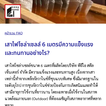
หน้ารวม FAQ
เสาไฟโซล่าเซลล์ 6 เมตรมีความแข็งแรง
และทนทานอย่างไร?
เสาไฟโซล่าเซลล์ขนาด 6 เมตรที่ผลิตโดยบริษัท พีจีไอ สตีล
เซ็นเตอร์ จำกัด มีความแข็งแรงและทนทานสูง เนื่องจากเสา
เหล่านี้ทำจากเหล็กกัลวาไนซ์ที่ชุบแบบพิเศษ ซึ่งมีมาตรฐานใน
ระดับยุโรป การชุบกัลวาไนซ์ช่วยป้องกันการเกิดสนิมและทำให้
เสามีอายุการใช้งานที่ยาวนาน โดยเฉพาะเมื่อใช้งานในสภาพ
แวดล้อมภายนอก (Outdoor) ที่ต้องเผชิญกับสภาพอากาศที่หลาก
หลาย