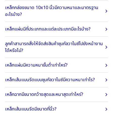
เหล็กกล่องขนาด 10x10 นิ้วมีความหนาและมาตรฐาน
อะไรบ้าง?
เหล็กแผ่นมีกี่ประเภทและแต่ละประเภทมีอะไรบ้าง?
ลูกค้าสามารถสั่งให้จัดส่งสินค้าชุบกัลวาไนซ์ไปยังหน้างาน
ได้หรือไม่?
เหล็กแผ่นมีความหนาขั้นต่ำเท่าไหร่?
เหล็กเส้นแบนรีดแบบชุบกัลวาไนซ์มีความหนาเท่าไร?
เหล็กฉากมีขนาดกว้างสุดและหนาสุดเท่าไหร่?
เหล็กเส้นแบนรีดมีขนาดกี่นิ้ว?