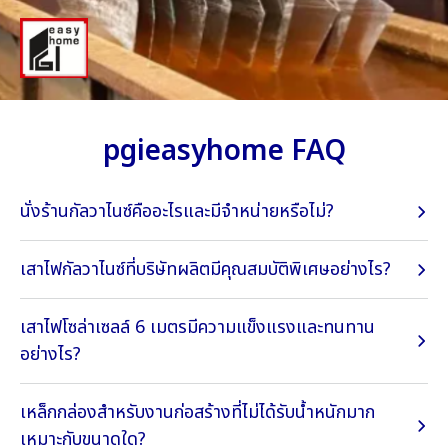
pgieasyhome FAQ
นั่งร้านกัลวาไนซ์คืออะไรและมีจำหน่ายหรือไม่?
เสาไฟกัลวาไนซ์ที่บริษัทผลิตมีคุณสมบัติพิเศษอย่างไร?
เสาไฟโซล่าเซลล์ 6 เมตรมีความแข็งแรงและทนทาน
อย่างไร?
เหล็กกล่องสำหรับงานก่อสร้างที่ไม่ได้รับน้ำหนักมาก
เหมาะกับขนาดใด?