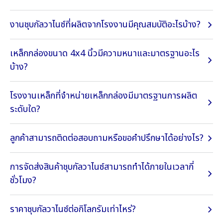
งานชุบกัลวาไนซ์ที่ผลิตจากโรงงานมีคุณสมบัติอะไรบ้าง?
เหล็กกล่องขนาด 4x4 นิ้วมีความหนาและมาตรฐานอะไร
บ้าง?
โรงงานเหล็กที่จำหน่ายเหล็กกล่องมีมาตรฐานการผลิต
ระดับใด?
ลูกค้าสามารถติดต่อสอบถามหรือขอคำปรึกษาได้อย่างไร?
การจัดส่งสินค้าชุบกัลวาไนซ์สามารถทำได้ภายในเวลากี่
ชั่วโมง?
ราคาชุบกัลวาไนซ์ต่อกิโลกรัมเท่าไหร่?